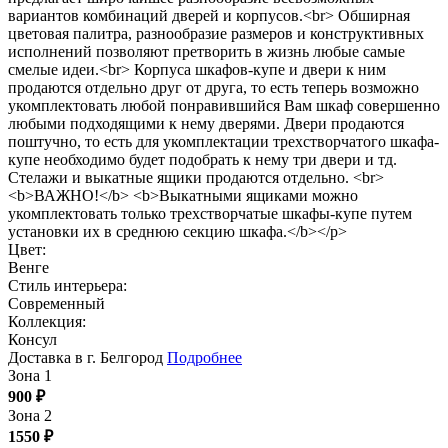
вариантов комбинаций дверей и корпусов.<br> Обширная
цветовая палитра, разнообразие размеров и конструктивных
исполнений позволяют претворить в жизнь любые самые
смелые идеи.<br> Корпуса шкафов-купе и двери к ним
продаются отдельно друг от друга, то есть теперь возможно
укомплектовать любой понравившийся Вам шкаф совершенно
любыми подходящими к нему дверями. Двери продаются
поштучно, то есть для укомплектации трехстворчатого шкафа-
купе необходимо будет подобрать к нему три двери и тд.
Стелажи и выкатные ящики продаются отдельно. <br>
<b>ВАЖНО!</b> <b>Выкатными ящиками можно
укомплектовать только трехстворчатые шкафы-купе путем
установки их в среднюю секцию шкафа.</b></p>
Цвет:
Венге
Стиль интерьера:
Современный
Коллекция:
Консул
Доставка в г. Белгород
Подробнее
Зона 1
900
₽
Зона 2
1550
₽