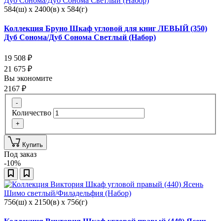
584(ш) x 2400(в) x 584(г)
Коллекция Бруно Шкаф угловой для книг ЛЕВЫЙ (350)
Дуб Сонома/Дуб Сонома Светлый (Набор)
19 508
₽
21 675
₽
Вы экономите
2167
₽
-
Количество
+
Купить
Под заказ
-10%
756(ш) x 2150(в) x 756(г)