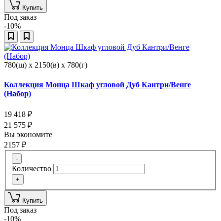
Купить
Под заказ
-10%
780(ш) x 2150(в) x 780(г)
Коллекция Монца Шкаф угловой Дуб Кантри/Венге
(Набор)
19 418
₽
21 575
₽
Вы экономите
2157
₽
-
Количество
+
Купить
Под заказ
-10%