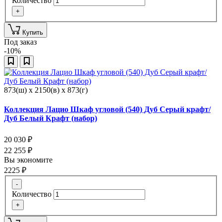
Количество
+
Купить
Под заказ
-10%
873(ш) x 2150(в) x 873(г)
Коллекция Лацио Шкаф угловой (540) Дуб Серый крафт/
Дуб Белый Крафт (набор)
20 030
₽
22 255
₽
Вы экономите
2225
₽
-
Количество
+