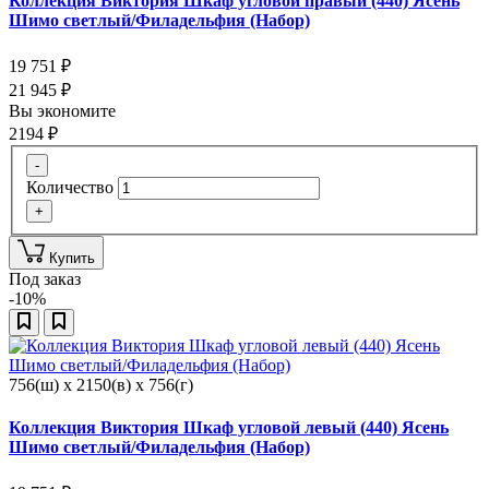
Коллекция Виктория Шкаф угловой правый (440) Ясень
Шимо светлый/Филадельфия (Набор)
19 751
₽
21 945
₽
Вы экономите
2194
₽
-
Количество
+
Купить
Под заказ
-10%
756(ш) x 2150(в) x 756(г)
Коллекция Виктория Шкаф угловой левый (440) Ясень
Шимо светлый/Филадельфия (Набор)