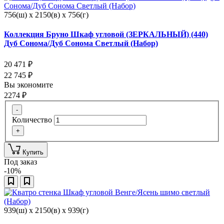
756(ш) x 2150(в) x 756(г)
Коллекция Бруно Шкаф угловой (ЗЕРКАЛЬНЫЙ) (440)
Дуб Сонома/Дуб Сонома Светлый (Набор)
20 471
₽
22 745
₽
Вы экономите
2274
₽
-
Количество
+
Купить
Под заказ
-10%
939(ш) x 2150(в) x 939(г)