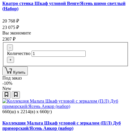
Кватро стенка Шкаф угловой Венге/Ясень шимо светлый
(Набор)
20 768
₽
23 075
₽
Вы экономите
2307
₽
-
Количество
+
Купить
Под заказ
-10%
New
660(ш) x 2214(в) x 660(г)
Коллекция Мальта Шкаф угловой с зеркалом (П/Л) Дуб
приморский/Ясень Анкор (набор)