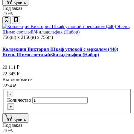
Купить
Под заказ
-10%
756(ш) x 2150(в) x 756(г)
Коллекция Виктория Шкаф угловой с зеркалом (440)
Ясень Шимо светлый/Филадельфия (Набор)
20 111
₽
22 345
₽
Вы экономите
2234
₽
-
Количество
+
Купить
Под заказ
-10%