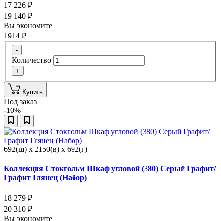
17 226
₽
19 140
₽
Вы экономите
1914
₽
-
Количество
+
Купить
Под заказ
-10%
692(ш) x 2150(в) x 692(г)
Коллекция Стокгольм Шкаф угловой (380) Серый Графит/
Графит Глянец (Набор)
18 279
₽
20 310
₽
Вы экономите