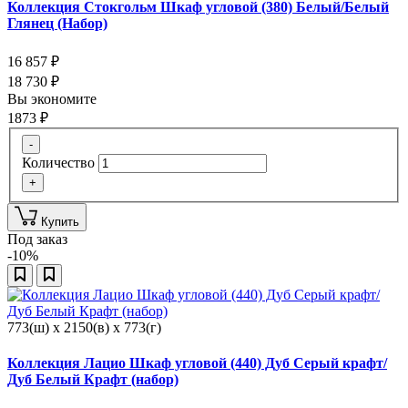
Коллекция Стокгольм Шкаф угловой (380) Белый/Белый
Глянец (Набор)
16 857
₽
18 730
₽
Вы экономите
1873
₽
-
Количество
+
Купить
Под заказ
-10%
773(ш) x 2150(в) x 773(г)
Коллекция Лацио Шкаф угловой (440) Дуб Серый крафт/
Дуб Белый Крафт (набор)