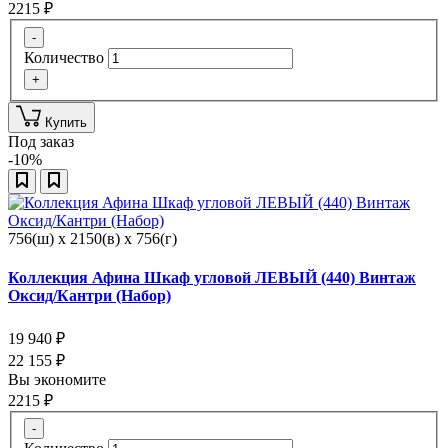
2215
₽
-
Количество
+
Купить
Под заказ
-10%
756(ш) x 2150(в) x 756(г)
Коллекция Афина Шкаф угловой ЛЕВЫЙ (440) Винтаж
Оксид/Кантри (Набор)
19 940
₽
22 155
₽
Вы экономите
2215
₽
-