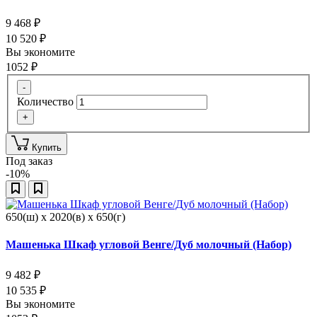
9 468
₽
10 520
₽
Вы экономите
1052
₽
-
Количество
+
Купить
Под заказ
-10%
650(ш) x 2020(в) x 650(г)
Машенька Шкаф угловой Венге/Дуб молочный (Набор)
9 482
₽
10 535
₽
Вы экономите