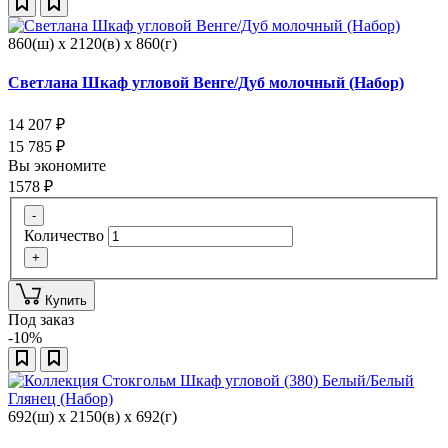
860(ш) x 2120(в) x 860(г)
Светлана Шкаф угловой Венге/Дуб молочный (Набор)
14 207
₽
15 785
₽
Вы экономите
1578
₽
-
Количество
+
Купить
Под заказ
-10%
692(ш) x 2150(в) x 692(г)