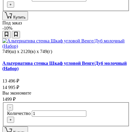
+
Купить
Под заказ
-10%
749(ш) x 2120(в) x 749(г)
Альтернатива стенка Шкаф угловой Венге/Дуб молочный
(Набор)
13 496
₽
14 995
₽
Вы экономите
1499
₽
-
Количество
+