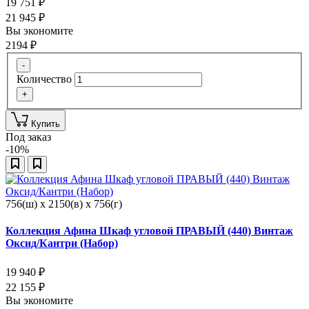
19 751
₽
21 945
₽
Вы экономите
2194
₽
-
Количество
+
Купить
Под заказ
-10%
756(ш) x 2150(в) x 756(г)
Коллекция Афина Шкаф угловой ПРАВЫЙ (440) Винтаж
Оксид/Кантри (Набор)
19 940
₽
22 155
₽
Вы экономите