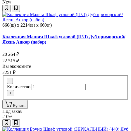
New
660(ш) x 2214(в) x 660(г)
Коллекция Мальта Шкаф угловой (П/Л) Дуб приморский/
Ясень Анкор (набор)
20 264
₽
22 515
₽
Вы экономите
2251
₽
-
Количество
+
Купить
Под заказ
-10%