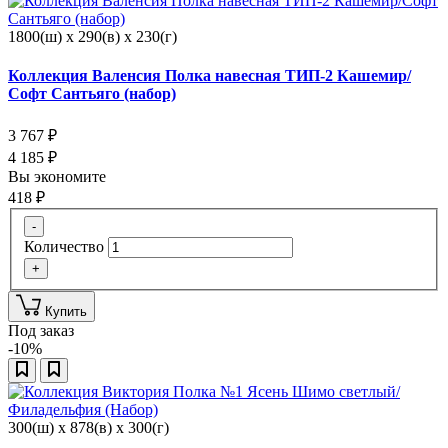
1800(ш) x 290(в) x 230(г)
Коллекция Валенсия Полка навесная ТИП-2 Кашемир/
Софт Сантьяго (набор)
3 767
₽
4 185
₽
Вы экономите
418
₽
-
Количество
+
Купить
Под заказ
-10%
300(ш) x 878(в) x 300(г)