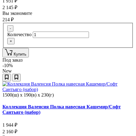
1 931
₽
2 145
₽
Вы экономите
214
₽
-
Количество
+
Купить
Под заказ
-10%
New
1500(ш) x 190(в) x 230(г)
Коллекция Валенсия Полка навесная Кашемир/Софт
Сантьяго (набор)
1 944
₽
2 160
₽