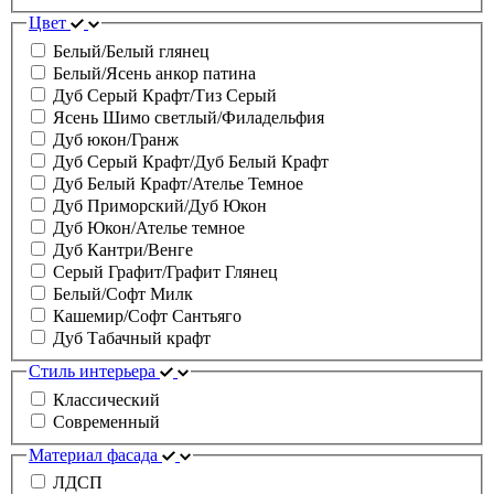
Цвет
Белый/Белый глянец
Белый/Ясень анкор патина
Дуб Серый Крафт/Тиз Серый
Ясень Шимо светлый/Филадельфия
Дуб юкон/Гранж
Дуб Серый Крафт/Дуб Белый Крафт
Дуб Белый Крафт/Ателье Темное
Дуб Приморский/Дуб Юкон
Дуб Юкон/Ателье темное
Дуб Кантри/Венге
Серый Графит/Графит Глянец
Белый/Софт Милк
Кашемир/Софт Сантьяго
Дуб Табачный крафт
Стиль интерьера
Классический
Современный
Материал фасада
ЛДСП