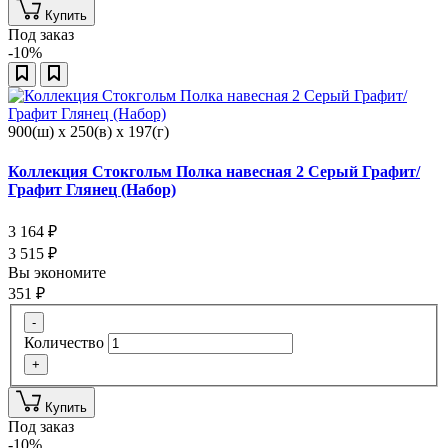
Купить
Под заказ
-10%
900(ш) x 250(в) x 197(г)
Коллекция Стокгольм Полка навесная 2 Серый Графит/
Графит Глянец (Набор)
3 164
₽
3 515
₽
Вы экономите
351
₽
-
Количество
+
Купить
Под заказ
-10%