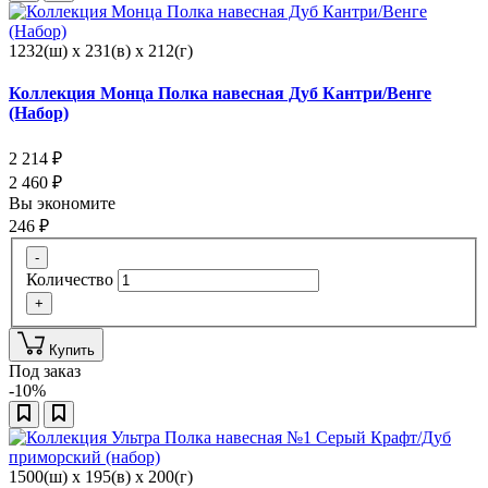
1232(ш) x 231(в) x 212(г)
Коллекция Монца Полка навесная Дуб Кантри/Венге
(Набор)
2 214
₽
2 460
₽
Вы экономите
246
₽
-
Количество
+
Купить
Под заказ
-10%
1500(ш) x 195(в) x 200(г)