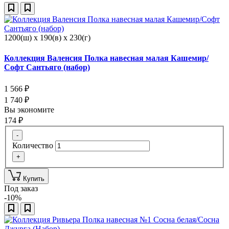
1200(ш) x 190(в) x 230(г)
Коллекция Валенсия Полка навесная малая Кашемир/
Софт Сантьяго (набор)
1 566
₽
1 740
₽
Вы экономите
174
₽
-
Количество
+
Купить
Под заказ
-10%