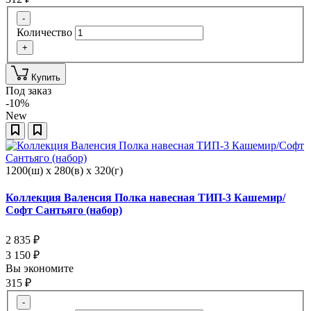
-
Количество
+
Купить
Под заказ
-10%
New
1200(ш) x 280(в) x 320(г)
Коллекция Валенсия Полка навесная ТИП-3 Кашемир/
Софт Сантьяго (набор)
2 835
₽
3 150
₽
Вы экономите
315
₽
-