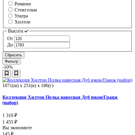
Римини
Стокгольм
Ультра
Хилтон
Высота
От
До
Сбросить
Фильтр
-10%
1071(ш) x 251(в) x 186(г)
Коллекция Хилтон Полка навесная Дуб юкон/Гранж
(набор)
1 310
₽
1 455
₽
Вы экономите
145
₽