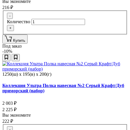
Вы экономите
216
₽
-
Количество
+
Купить
Под заказ
-10%
1250(ш) x 195(в) x 200(г)
Коллекция Ультра Полка навесная №2 Серый Крафт/Дуб
приморский (набор)
2 003
₽
2 225
₽
Вы экономите
222
₽
-