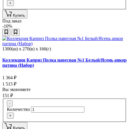
+
Купить
Под заказ
-10%
1300(ш) x 270(в) x 166(г)
Коллекция Каприз Полка навесная №1 Белый/Ясень анкор
патина (Набор)
1 364
₽
1 515
₽
Вы экономите
151
₽
-
Количество
+
Купить