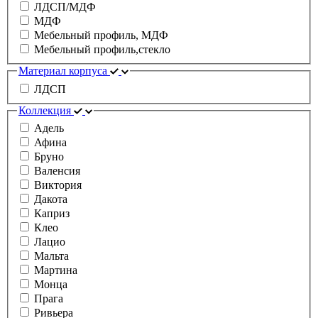
ЛДСП/МДФ
МДФ
Мебельный профиль, МДФ
Мебельный профиль,стекло
Материал корпуса
ЛДСП
Коллекция
Адель
Афина
Бруно
Валенсия
Виктория
Дакота
Каприз
Клео
Лацио
Мальта
Мартина
Монца
Прага
Ривьера