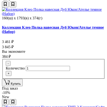
160(ш) x 1793(в) x 374(г)
Коллекция Клео Полка навесная Дуб Юкон/Ателье темное
(Набор)
3 461
₽
3 845
₽
Вы экономите
384
₽
-
Количество
+
Купить
Под заказ
-10%
New