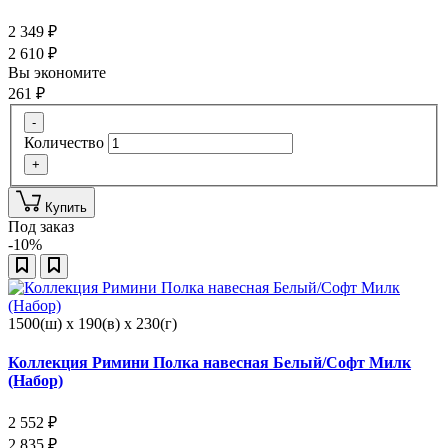
2 349
₽
2 610
₽
Вы экономите
261
₽
-
Количество
+
Купить
Под заказ
-10%
1500(ш) x 190(в) x 230(г)
Коллекция Римини Полка навесная Белый/Софт Милк
(Набор)
2 552
₽
2 835
₽