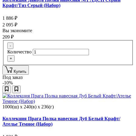
Крафт/Тиз Серый (Набор)
1 886
₽
2 095
₽
Вы экономите
209
₽
-
Количество
+
Купить
Под заказ
-10%
1000(ш) x 240(в) x 236(г)
Коллекция Прага Полка навесная Дуб Белый Крафт/
Ателье Темное (Набор)