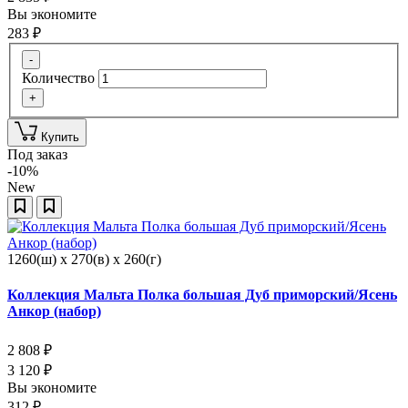
Вы экономите
283
₽
-
Количество
+
Купить
Под заказ
-10%
New
1260(ш) x 270(в) x 260(г)
Коллекция Мальта Полка большая Дуб приморский/Ясень
Анкор (набор)
2 808
₽
3 120
₽
Вы экономите
312
₽