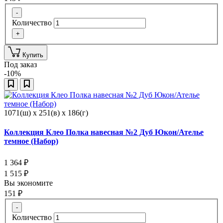
-
Количество
+
Купить
Под заказ
-10%
1071(ш) x 251(в) x 186(г)
Коллекция Клео Полка навесная №2 Дуб Юкон/Ателье
темное (Набор)
1 364
₽
1 515
₽
Вы экономите
151
₽
-
Количество