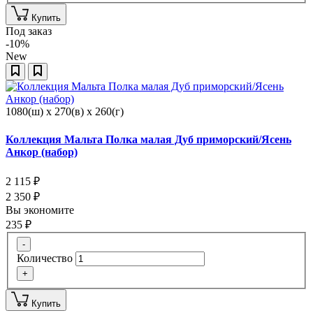
Купить
Под заказ
-10%
New
1080(ш) x 270(в) x 260(г)
Коллекция Мальта Полка малая Дуб приморский/Ясень
Анкор (набор)
2 115
₽
2 350
₽
Вы экономите
235
₽
-
Количество
+
Купить