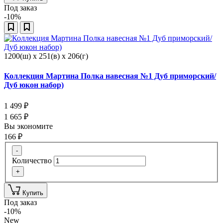
Под заказ
-10%
1200(ш) x 251(в) x 206(г)
Коллекция Мартина Полка навесная №1 Дуб приморский/
Дуб юкон набор)
1 499
₽
1 665
₽
Вы экономите
166
₽
-
Количество
+
Купить
Под заказ
-10%
New