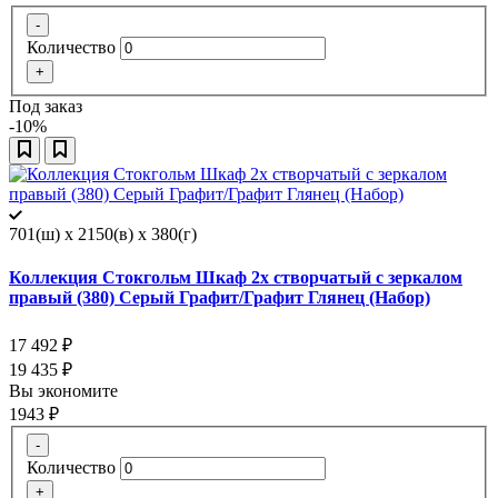
-
Количество
+
Под заказ
-10%
701(ш) x 2150(в) x 380(г)
Коллекция Стокгольм Шкаф 2х створчатый с зеркалом
правый (380) Серый Графит/Графит Глянец (Набор)
17 492
₽
19 435
₽
Вы экономите
1943
₽
-
Количество
+