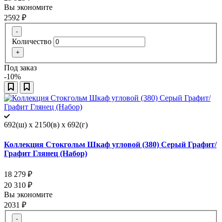
Вы экономите
2592
₽
-
Количество
+
Под заказ
-10%
692(ш) x 2150(в) x 692(г)
Коллекция Стокгольм Шкаф угловой (380) Серый Графит/
Графит Глянец (Набор)
18 279
₽
20 310
₽
Вы экономите
2031
₽
-