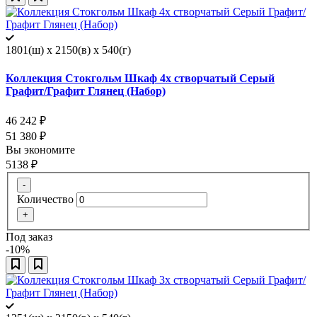
1801(ш) x 2150(в) x 540(г)
Коллекция Стокгольм Шкаф 4х створчатый Серый
Графит/Графит Глянец (Набор)
46 242
₽
51 380
₽
Вы экономите
5138
₽
-
Количество
+
Под заказ
-10%