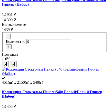
Глянец (Набор)
12 951
₽
14 390
₽
Вы экономите
1439
₽
-
Количество
+
Под заказ
-10%
451(ш) x 2150(в) x 540(г)
Коллекция Стокгольм Пенал (540) Белый/Белый Глянец
(Набор)
13 455
₽