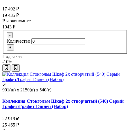
17 492
₽
19 435
₽
Вы экономите
1943
₽
-
Количество
+
Под заказ
-10%
901(ш) x 2150(в) x 540(г)
Коллекция Стокгольм Шкаф 2х створчатый (540) Серый
Графит/Графит Глянец (Набор)
22 919
₽
25 465
₽