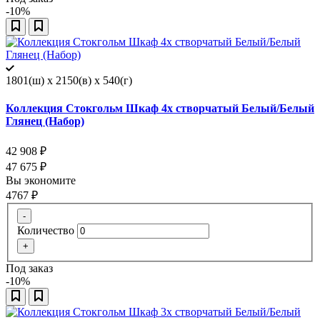
-10%
1801(ш) x 2150(в) x 540(г)
Коллекция Стокгольм Шкаф 4х створчатый Белый/Белый
Глянец (Набор)
42 908
₽
47 675
₽
Вы экономите
4767
₽
-
Количество
+
Под заказ
-10%