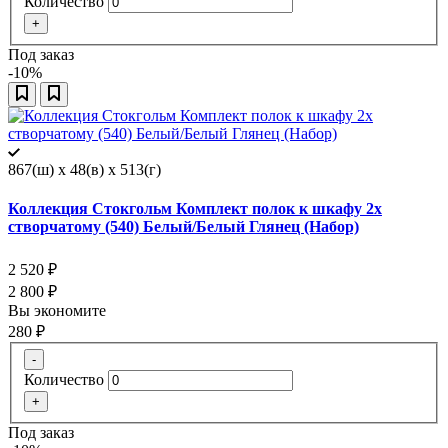
Количество
+
Под заказ
-10%
867(ш) x 48(в) x 513(г)
Коллекция Стокгольм Комплект полок к шкафу 2х
створчатому (540) Белый/Белый Глянец (Набор)
2 520
₽
2 800
₽
Вы экономите
280
₽
-
Количество
+
Под заказ