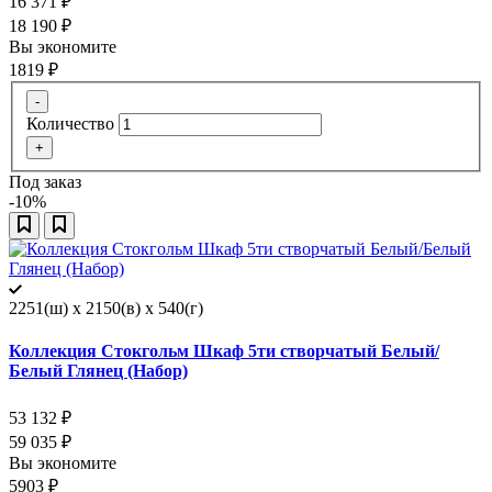
16 371
₽
18 190
₽
Вы экономите
1819
₽
-
Количество
+
Под заказ
-10%
2251(ш) x 2150(в) x 540(г)
Коллекция Стокгольм Шкаф 5ти створчатый Белый/
Белый Глянец (Набор)
53 132
₽
59 035
₽
Вы экономите
5903
₽