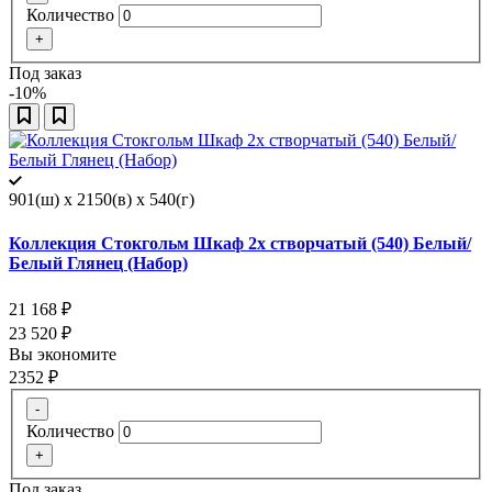
Количество
+
Под заказ
-10%
901(ш) x 2150(в) x 540(г)
Коллекция Стокгольм Шкаф 2х створчатый (540) Белый/
Белый Глянец (Набор)
21 168
₽
23 520
₽
Вы экономите
2352
₽
-
Количество
+
Под заказ