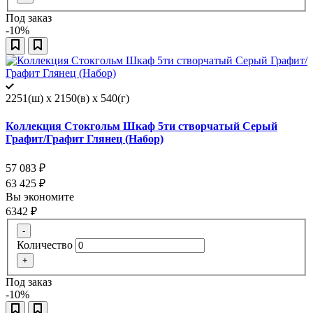
Под заказ
-10%
2251(ш) x 2150(в) x 540(г)
Коллекция Стокгольм Шкаф 5ти створчатый Серый
Графит/Графит Глянец (Набор)
57 083
₽
63 425
₽
Вы экономите
6342
₽
-
Количество
+
Под заказ
-10%