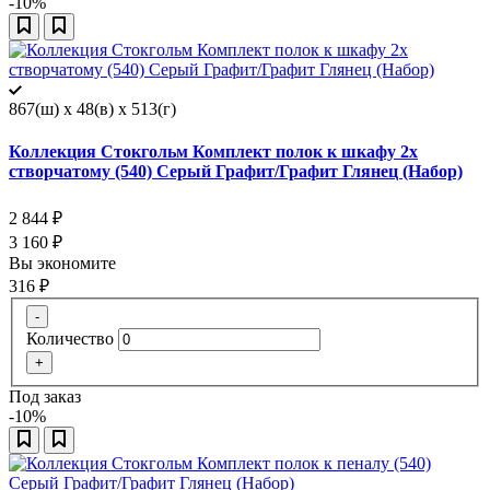
-10%
867(ш) x 48(в) x 513(г)
Коллекция Стокгольм Комплект полок к шкафу 2х
створчатому (540) Серый Графит/Графит Глянец (Набор)
2 844
₽
3 160
₽
Вы экономите
316
₽
-
Количество
+
Под заказ
-10%