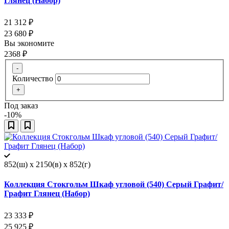
Глянец (Набор)
21 312
₽
23 680
₽
Вы экономите
2368
₽
-
Количество
+
Под заказ
-10%
852(ш) x 2150(в) x 852(г)
Коллекция Стокгольм Шкаф угловой (540) Серый Графит/
Графит Глянец (Набор)
23 333
₽
25 925
₽