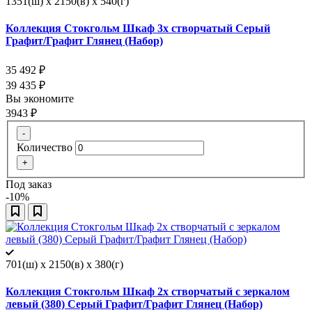
1351(ш) x 2150(в) x 540(г)
Коллекция Стокгольм Шкаф 3х створчатый Серый
Графит/Графит Глянец (Набор)
35 492
₽
39 435
₽
Вы экономите
3943
₽
-
Количество
+
Под заказ
-10%
701(ш) x 2150(в) x 380(г)
Коллекция Стокгольм Шкаф 2х створчатый с зеркалом
левый (380) Серый Графит/Графит Глянец (Набор)