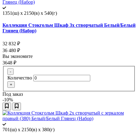
1351(ш) x 2150(в) x 540(г)
Коллекция Стокгольм Шкаф 3х створчатый Белый/Белый
Глянец (Набор)
32 832
₽
36 480
₽
Вы экономите
3648
₽
-
Количество
+
Под заказ
-10%
701(ш) x 2150(в) x 380(г)