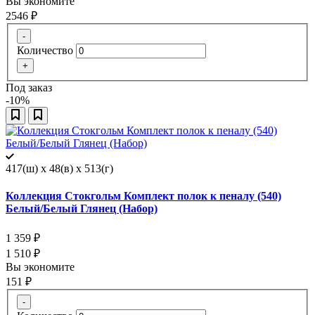
Вы экономите
2546
₽
-
Количество
+
Под заказ
-10%
417(ш) x 48(в) x 513(г)
Коллекция Стокгольм Комплект полок к пеналу (540)
Белый/Белый Глянец (Набор)
1 359
₽
1 510
₽
Вы экономите
151
₽
-