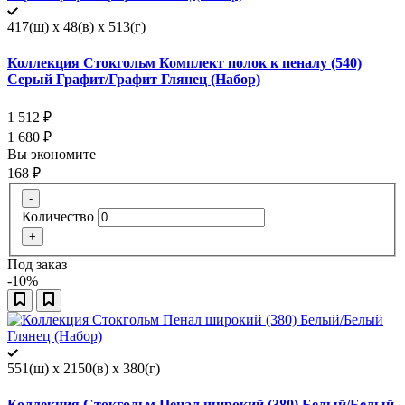
417(ш) x 48(в) x 513(г)
Коллекция Стокгольм Комплект полок к пеналу (540)
Серый Графит/Графит Глянец (Набор)
1 512
₽
1 680
₽
Вы экономите
168
₽
-
Количество
+
Под заказ
-10%
551(ш) x 2150(в) x 380(г)
Коллекция Стокгольм Пенал широкий (380) Белый/Белый