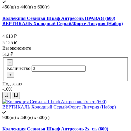
450(ш) x 440(в) x 600(г)
Коллекция Севилья Шкаф Антресоль ПРАВАЯ (600)
ВЕРТИКАЛЬ Холодный Серый/Форте Лигурия (Набор)
4 613
₽
5 125
₽
Вы экономите
512
₽
-
Количество
+
Под заказ
-10%
900(ш) x 440(в) x 600(г)
Коллекция Севилья Шкаф Антресоль 2х. ст. (600)