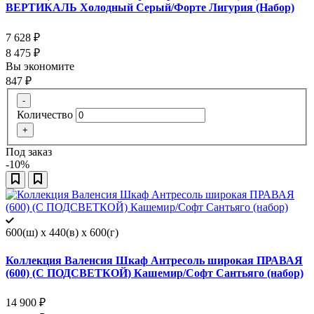
ВЕРТИКАЛЬ Холодный Серый/Форте Лигурия (Набор)
7 628
₽
8 475
₽
Вы экономите
847
₽
-
Количество
+
Под заказ
-10%
600(ш) x 440(в) x 600(г)
Коллекция Валенсия Шкаф Антресоль широкая ПРАВАЯ
(600) (С ПОДСВЕТКОЙ) Кашемир/Софт Сантьяго (набор)
14 900
₽