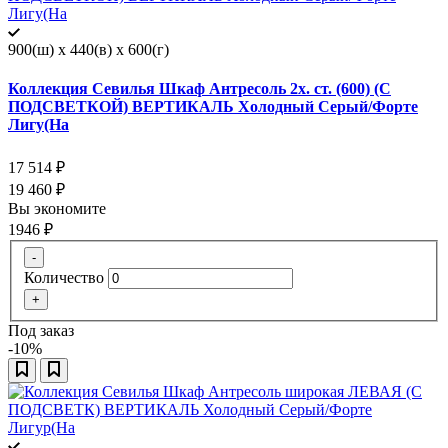
900(ш) x 440(в) x 600(г)
Коллекция Севилья Шкаф Антресоль 2х. ст. (600) (С
ПОДСВЕТКОЙ) ВЕРТИКАЛЬ Холодный Серый/Форте
Лигу(На
17 514
₽
19 460
₽
Вы экономите
1946
₽
-
Количество
+
Под заказ
-10%