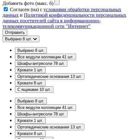
Добавить фото (макс. 6)
Согласен (на) с
условиями обработки персональных
данных
и
Политикой конфиденциальности персональных
данных посетителей сайта в информационно-
телекоммуникационной сети "Интернет"
Отправить
Выбрано
8
шт.
Выбрано
8
шт.
Все модули коллекции
41
шт.
Шкафы-антресоли
78
шт.
Кровати
1
шт.
Ортопедические основания
13
шт.
Кровати
8
шт.
С ящиками
10
шт.
Выбрано
8
шт.
Все модули коллекции
41
шт.
Шкафы-антресоли
78
шт.
Кровати
1
шт.
Ортопедические основания
13
шт.
Кровати
8
шт.