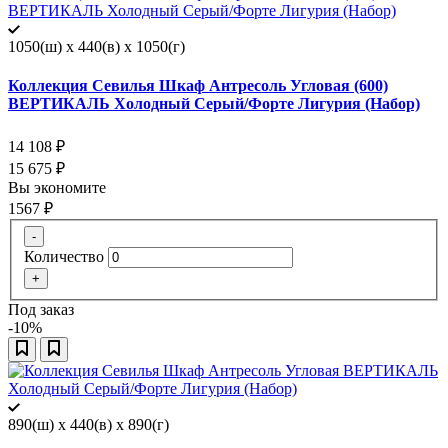
1050(ш) x 440(в) x 1050(г)
Коллекция Севилья Шкаф Антресоль Угловая (600)
ВЕРТИКАЛЬ Холодный Серый/Форте Лигурия (Набор)
14 108
₽
15 675
₽
Вы экономите
1567
₽
-
Количество
+
Под заказ
-10%
890(ш) x 440(в) x 890(г)