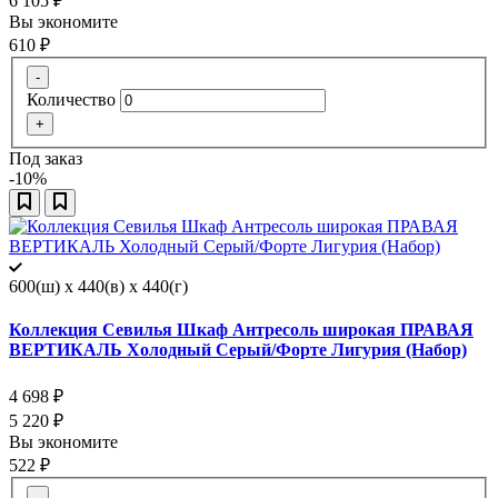
6 105
₽
Вы экономите
610
₽
-
Количество
+
Под заказ
-10%
600(ш) x 440(в) x 440(г)
Коллекция Севилья Шкаф Антресоль широкая ПРАВАЯ
ВЕРТИКАЛЬ Холодный Серый/Форте Лигурия (Набор)
4 698
₽
5 220
₽
Вы экономите
522
₽
-