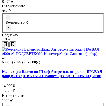
8 475
₽
Вы экономите
847
₽
-
Количество
+
Под заказ
-10%
600(ш) x 440(в) x 600(г)
Коллекция Валенсия Шкаф Антресоль широкая ПРАВАЯ
(600) (С ПОДСВЕТКОЙ) Кашемир/Софт Сантьяго (набор)
14 900
₽
16 555
₽
Вы экономите
1655
₽