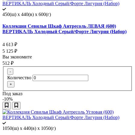
450(ш) x 440(в) x 600(г)
Коллекция Севилья Шкаф Антресоль ЛЕВАЯ (600)
ВЕРТИКАЛЬ Холодный Серый/Форте Лигурия (Набор)
4 613
₽
5 125
₽
Вы экономите
512
₽
-
Количество
+
Под заказ
-10%
1050(ш) x 440(в) x 1050(г)