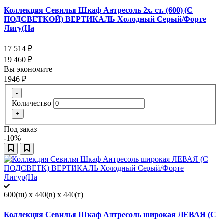
Коллекция Севилья Шкаф Антресоль 2х. ст. (600) (С
ПОДСВЕТКОЙ) ВЕРТИКАЛЬ Холодный Серый/Форте
Лигу(На
17 514
₽
19 460
₽
Вы экономите
1946
₽
-
Количество
+
Под заказ
-10%
600(ш) x 440(в) x 440(г)
Коллекция Севилья Шкаф Антресоль широкая ЛЕВАЯ (С