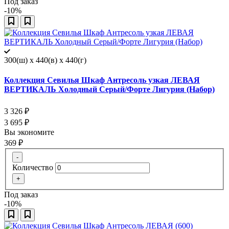
Под заказ
-10%
300(ш) x 440(в) x 440(г)
Коллекция Севилья Шкаф Антресоль узкая ЛЕВАЯ
ВЕРТИКАЛЬ Холодный Серый/Форте Лигурия (Набор)
3 326
₽
3 695
₽
Вы экономите
369
₽
-
Количество
+
Под заказ
-10%