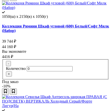
1050(ш) x 2150(в) x 1050(г)
Коллекция Римини Шкаф угловой (600) Белый/Софт Милк
(Набор)
39 744
₽
44 160
₽
Вы экономите
4416
₽
-
Количество
+
Под заказ
-10%