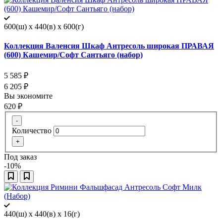
600(ш) x 440(в) x 600(г)
Коллекция Валенсия Шкаф Антресоль широкая ПРАВАЯ
(600) Кашемир/Софт Сантьяго (набор)
5 585
₽
6 205
₽
Вы экономите
620
₽
-
Количество
+
Под заказ
-10%
440(ш) x 440(в) x 16(г)