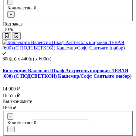
-
Количество
+
Под заказ
-10%
600(ш) x 440(в) x 600(г)
Коллекция Валенсия Шкаф Антресоль широкая ЛЕВАЯ
(600) (С ПОДСВЕТКОЙ) Кашемир/Софт Сантьяго (набор)
14 900
₽
16 555
₽
Вы экономите
1655
₽
-
Количество
+