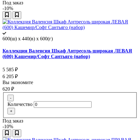
Под заказ
-10%
600(ш) x 440(в) x 600(г)
Коллекция Валенсия Шкаф Антресоль широкая ЛЕВАЯ
(600) Кашемир/Софт Сантьяго (набор)
5 585
₽
6 205
₽
Вы экономите
620
₽
-
Количество
+
Под заказ
-10%