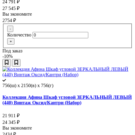
24 791
₽
27 545
₽
Вы экономите
2754
₽
-
Количество
+
Под заказ
-10%
756(ш) x 2150(в) x 756(г)
Коллекция Афина Шкаф угловой ЗЕРКАЛЬНЫЙ ЛЕВЫЙ
(440) Винтаж Оксид/Кантри (Набор)
21 911
₽
24 345
₽
Вы экономите
2434
₽