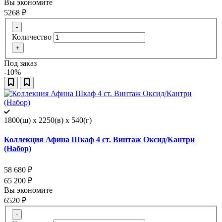
Вы экономите
5268
₽
-
Количество
+
Под заказ
-10%
1800(ш) x 2250(в) x 540(г)
Коллекция Афина Шкаф 4 ст. Винтаж Оксид/Кантри
(Набор)
58 680
₽
65 200
₽
Вы экономите
6520
₽
-