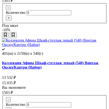
1503
₽
-
Количество
+
Под заказ
-10%
401(ш) x 2150(в) x 540(г)
Коллекция Афина Шкаф-стеллаж левый (540) Винтаж
Оксид/Кантри (Набор)
13 532
₽
15 035
₽
Вы экономите
1503
₽
-
Количество