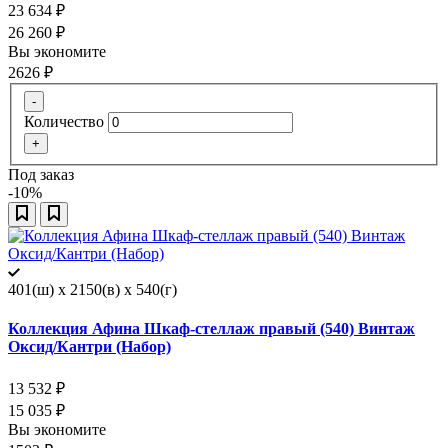
23 634
₽
26 260
₽
Вы экономите
2626
₽
-
Количество
+
Под заказ
-10%
401(ш) x 2150(в) x 540(г)
Коллекция Афина Шкаф-стеллаж правый (540) Винтаж
Оксид/Кантри (Набор)
13 532
₽
15 035
₽
Вы экономите