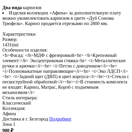
Два вида
карнизов
Изделия коллекции «Афина» за дополнительную плату
можно укомплектовать карнизом в цвете «Дуб Сонома
Трюфель». Карниз продается отрезками по 2800 мм.
Характеристики
Размер:
1431(ш)
Особенности изделия:
<b>Фасад: </b>МДФ с фрезеровкой<br> <b>Крепежный
элемент:</b> Эксцентриковая стяжка<br> <i>Металлические
ручки и крючки</i><br> <i>Петли с доводчиком</i><br>
<i>Полновыкатные направляющие</i><br> <i>Эко ЛДСП</i>
<br> <i>Задний щит (ДВП) в цвет корпуса</i><br><i>Стекла с
пескоструйной обработкой</i><br><i>В стоимость комплекта
не входят: Карниз, Матрас, Короб с подъемным
механизмом</i>
Стиль интерьера:
Классический
Коллекция:
Афина
Доставка в г. Белгород
Подробнее
Зона 1
900
₽