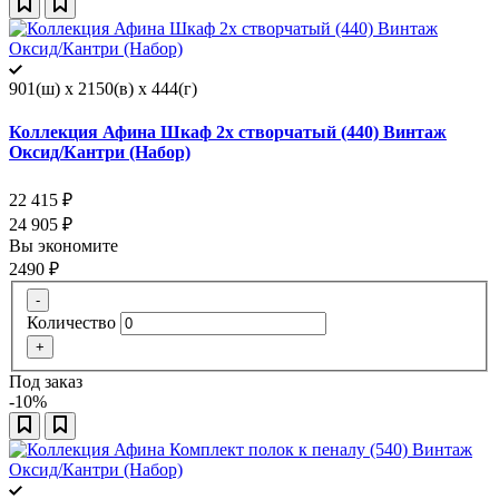
901(ш) x 2150(в) x 444(г)
Коллекция Афина Шкаф 2х створчатый (440) Винтаж
Оксид/Кантри (Набор)
22 415
₽
24 905
₽
Вы экономите
2490
₽
-
Количество
+
Под заказ
-10%