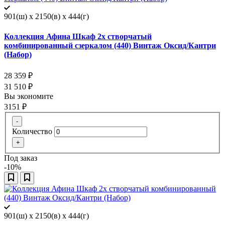
901(ш) x 2150(в) x 444(г)
Коллекция Афина Шкаф 2х створчатый
комбинированный сзеркалом (440) Винтаж Оксид/Кантри
(Набор)
28 359
₽
31 510
₽
Вы экономите
3151
₽
-
Количество
+
Под заказ
-10%
901(ш) x 2150(в) x 444(г)