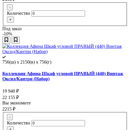
-
Количество
+
Под заказ
-10%
756(ш) x 2150(в) x 756(г)
Коллекция Афина Шкаф угловой ПРАВЫЙ (440) Винтаж
Оксид/Кантри (Набор)
19 940
₽
22 155
₽
Вы экономите
2215
₽
-
Количество
+