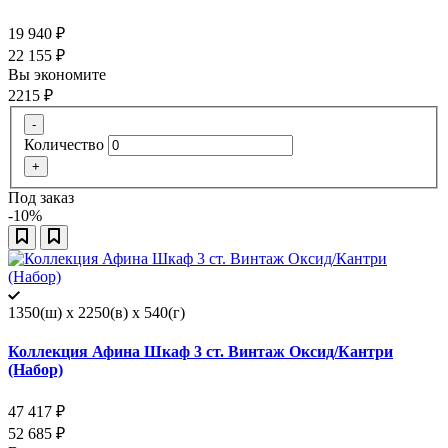
19 940
₽
22 155
₽
Вы экономите
2215
₽
-
Количество
+
Под заказ
-10%
1350(ш) x 2250(в) x 540(г)
Коллекция Афина Шкаф 3 ст. Винтаж Оксид/Кантри
(Набор)
47 417
₽
52 685
₽