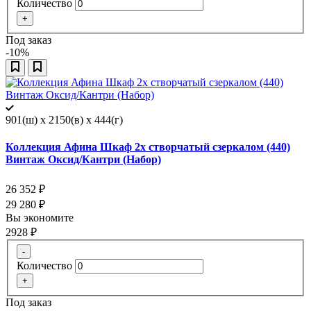
Количество
+
Под заказ
-10%
901(ш) x 2150(в) x 444(г)
Коллекция Афина Шкаф 2х створчатый сзеркалом (440)
Винтаж Оксид/Кантри (Набор)
26 352
₽
29 280
₽
Вы экономите
2928
₽
-
Количество
+
Под заказ