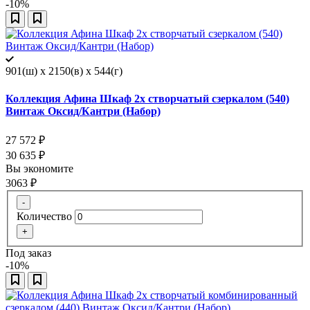
-10%
901(ш) x 2150(в) x 544(г)
Коллекция Афина Шкаф 2х створчатый сзеркалом (540)
Винтаж Оксид/Кантри (Набор)
27 572
₽
30 635
₽
Вы экономите
3063
₽
-
Количество
+
Под заказ
-10%