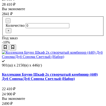
28 410
₽
Вы экономите
2841
₽
-
Количество
+
Под заказ
-10%
901(ш) x 2150(в) x 446(г)
Коллекция Бруно Шкаф 2х створчатый комбинир (440)
Дуб Сонома/Дуб Сонома Светлый (Набор)
22 410
₽
24 900
₽
Вы экономите
2490
₽