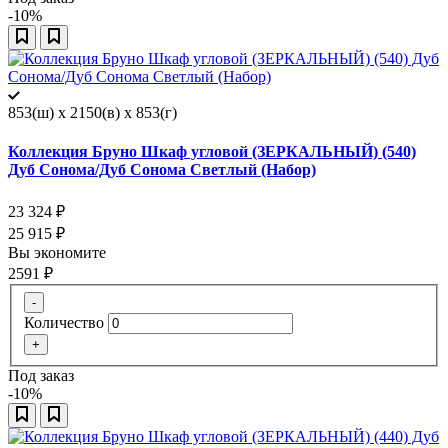
-10%
853(ш) x 2150(в) x 853(г)
Коллекция Бруно Шкаф угловой (ЗЕРКАЛЬНЫЙ) (540)
Дуб Сонома/Дуб Сонома Светлый (Набор)
23 324
₽
25 915
₽
Вы экономите
2591
₽
-
Количество
+
Под заказ
-10%