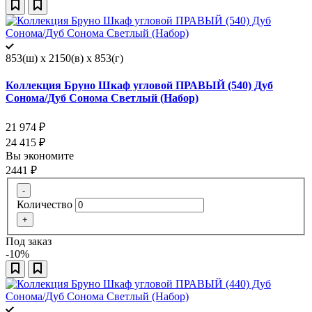
853(ш) x 2150(в) x 853(г)
Коллекция Бруно Шкаф угловой ПРАВЫЙ (540) Дуб
Сонома/Дуб Сонома Светлый (Набор)
21 974
₽
24 415
₽
Вы экономите
2441
₽
-
Количество
+
Под заказ
-10%