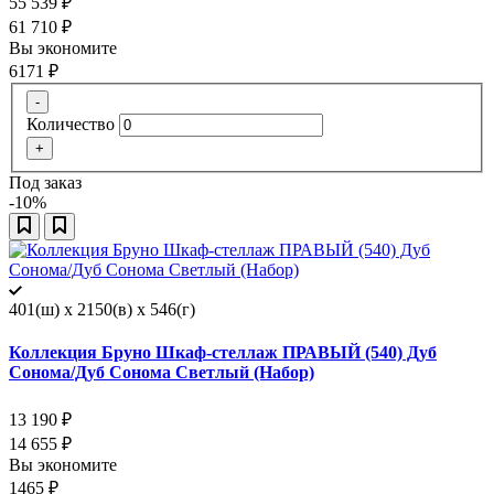
55 539
₽
61 710
₽
Вы экономите
6171
₽
-
Количество
+
Под заказ
-10%
401(ш) x 2150(в) x 546(г)
Коллекция Бруно Шкаф-стеллаж ПРАВЫЙ (540) Дуб
Сонома/Дуб Сонома Светлый (Набор)
13 190
₽
14 655
₽
Вы экономите
1465
₽