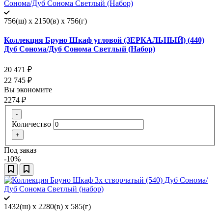
756(ш) x 2150(в) x 756(г)
Коллекция Бруно Шкаф угловой (ЗЕРКАЛЬНЫЙ) (440)
Дуб Сонома/Дуб Сонома Светлый (Набор)
20 471
₽
22 745
₽
Вы экономите
2274
₽
-
Количество
+
Под заказ
-10%
1432(ш) x 2280(в) x 585(г)