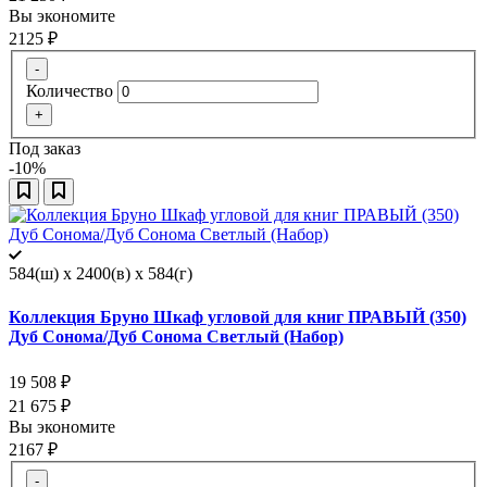
Вы экономите
2125
₽
-
Количество
+
Под заказ
-10%
584(ш) x 2400(в) x 584(г)
Коллекция Бруно Шкаф угловой для книг ПРАВЫЙ (350)
Дуб Сонома/Дуб Сонома Светлый (Набор)
19 508
₽
21 675
₽
Вы экономите
2167
₽
-