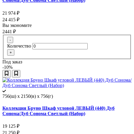
Сонома/Дуб Сонома Светлый (Набор)
21 974
₽
24 415
₽
Вы экономите
2441
₽
-
Количество
+
Под заказ
-10%
756(ш) x 2150(в) x 756(г)
Коллекция Бруно Шкаф угловой ЛЕВЫЙ (440) Дуб
Сонома/Дуб Сонома Светлый (Набор)
19 125
₽
21 250
₽