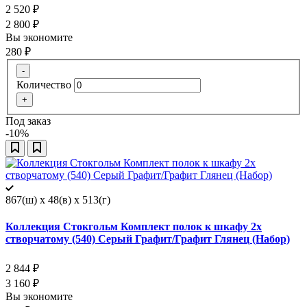
2 520
₽
2 800
₽
Вы экономите
280
₽
-
Количество
+
Под заказ
-10%
867(ш) x 48(в) x 513(г)
Коллекция Стокгольм Комплект полок к шкафу 2х
створчатому (540) Серый Графит/Графит Глянец (Набор)
2 844
₽
3 160
₽
Вы экономите