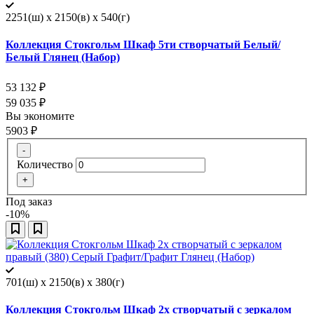
2251(ш) x 2150(в) x 540(г)
Коллекция Стокгольм Шкаф 5ти створчатый Белый/
Белый Глянец (Набор)
53 132
₽
59 035
₽
Вы экономите
5903
₽
-
Количество
+
Под заказ
-10%
701(ш) x 2150(в) x 380(г)
Коллекция Стокгольм Шкаф 2х створчатый с зеркалом