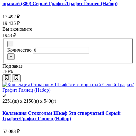
правый (380) Серый Графит/Графит Глянец (Набор)
17 492
₽
19 435
₽
Вы экономите
1943
₽
-
Количество
+
Под заказ
-10%
2251(ш) x 2150(в) x 540(г)
Коллекция Стокгольм Шкаф 5ти створчатый Серый
Графит/Графит Глянец (Набор)
57 083
₽