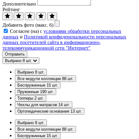
Дополнительно
Рейтинг
Добавить фото (макс. 6)
Согласен (на) с
условиями обработки персональных
данных
и
Политикой конфиденциальности персональных
данных посетителей сайта в информационно-
телекоммуникационной сети "Интернет"
Отправить
Выбрано
8
шт.
Выбрано
8
шт.
Все модули коллекции
88
шт.
Беспружинные
15
шт.
Пружинные
190
шт.
Топперы
2
шт.
Чехлы для матрасов
14
шт.
Ортопедические основания
13
шт.
Выбрано
8
шт.
Все модули коллекции
88
шт.
Беспружинные
15
шт.