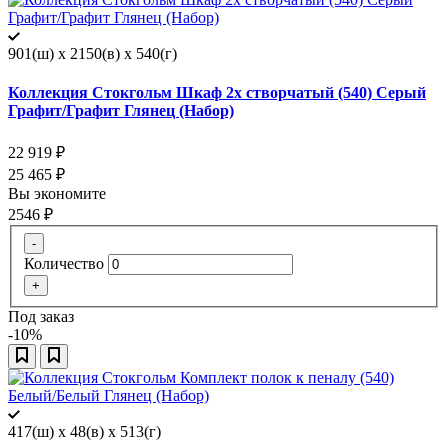
901(ш) x 2150(в) x 540(г)
Коллекция Стокгольм Шкаф 2х створчатый (540) Серый
Графит/Графит Глянец (Набор)
22 919
₽
25 465
₽
Вы экономите
2546
₽
-
Количество
+
Под заказ
-10%
417(ш) x 48(в) x 513(г)