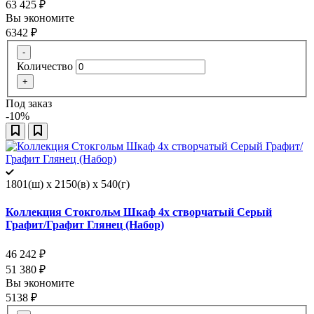
63 425
₽
Вы экономите
6342
₽
-
Количество
+
Под заказ
-10%
1801(ш) x 2150(в) x 540(г)
Коллекция Стокгольм Шкаф 4х створчатый Серый
Графит/Графит Глянец (Набор)
46 242
₽
51 380
₽
Вы экономите
5138
₽