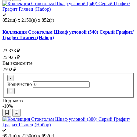
852(ш) x 2150(в) x 852(г)
Коллекция Стокгольм Шкаф угловой (540) Серый Графит/
Графит Глянец (Набор)
23 333
₽
25 925
₽
Вы экономите
2592
₽
-
Количество
+
Под заказ
-10%
692(ш) x 2150(в) x 692(г)