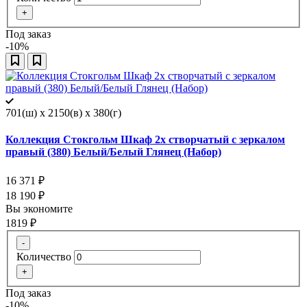
+
Под заказ
-10%
701(ш) x 2150(в) x 380(г)
Коллекция Стокгольм Шкаф 2х створчатый с зеркалом
правый (380) Белый/Белый Глянец (Набор)
16 371
₽
18 190
₽
Вы экономите
1819
₽
-
Количество
+
Под заказ
-10%