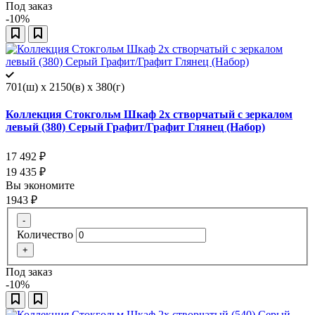
Под заказ
-10%
701(ш) x 2150(в) x 380(г)
Коллекция Стокгольм Шкаф 2х створчатый с зеркалом
левый (380) Серый Графит/Графит Глянец (Набор)
17 492
₽
19 435
₽
Вы экономите
1943
₽
-
Количество
+
Под заказ
-10%