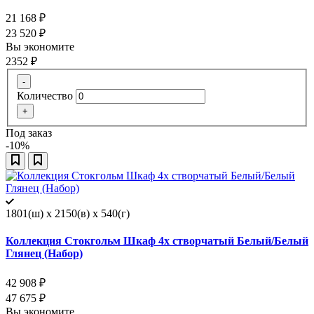
21 168
₽
23 520
₽
Вы экономите
2352
₽
-
Количество
+
Под заказ
-10%
1801(ш) x 2150(в) x 540(г)
Коллекция Стокгольм Шкаф 4х створчатый Белый/Белый
Глянец (Набор)
42 908
₽
47 675
₽
Вы экономите