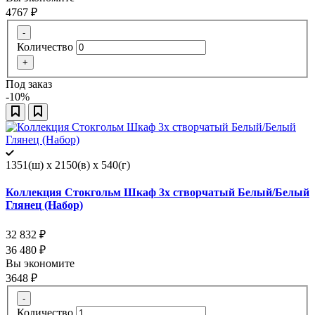
4767
₽
-
Количество
+
Под заказ
-10%
1351(ш) x 2150(в) x 540(г)
Коллекция Стокгольм Шкаф 3х створчатый Белый/Белый
Глянец (Набор)
32 832
₽
36 480
₽
Вы экономите
3648
₽
-
Количество