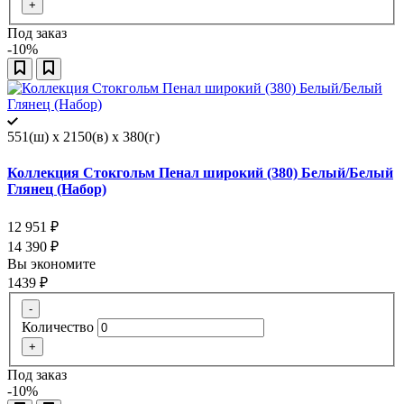
+
Под заказ
-10%
551(ш) x 2150(в) x 380(г)
Коллекция Стокгольм Пенал широкий (380) Белый/Белый
Глянец (Набор)
12 951
₽
14 390
₽
Вы экономите
1439
₽
-
Количество
+
Под заказ
-10%