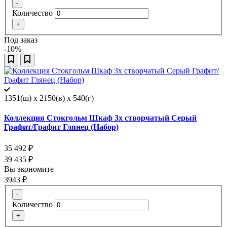
-
Количество
+
Под заказ
-10%
1351(ш) x 2150(в) x 540(г)
Коллекция Стокгольм Шкаф 3х створчатый Серый
Графит/Графит Глянец (Набор)
35 492
₽
39 435
₽
Вы экономите
3943
₽
-
Количество
+