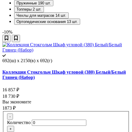
Пружинные
190
шт.
Топперы
2
шт.
Чехлы для матрасов
14
шт.
Ортопедические основания
13
шт.
-10%
692(ш) x 2150(в) x 692(г)
Коллекция Стокгольм Шкаф угловой (380) Белый/Белый
Глянец (Набор)
16 857
₽
18 730
₽
Вы экономите
1873
₽
-
Количество
+