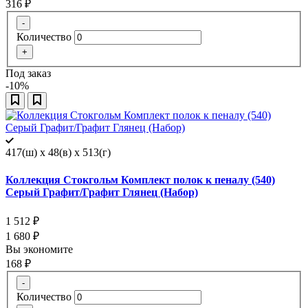
316
₽
-
Количество
+
Под заказ
-10%
417(ш) x 48(в) x 513(г)
Коллекция Стокгольм Комплект полок к пеналу (540)
Серый Графит/Графит Глянец (Набор)
1 512
₽
1 680
₽
Вы экономите
168
₽
-
Количество