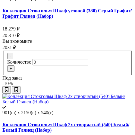
Коллекция Стокгольм Шкаф угловой (380) Серый Графит/
Графит Глянец (Набор)
18 279
₽
20 310
₽
Вы экономите
2031
₽
-
Количество
+
Под заказ
-10%
901(ш) x 2150(в) x 540(г)
Коллекция Стокгольм Шкаф 2х створчатый (540) Белый/
Белый Глянец (Набор)